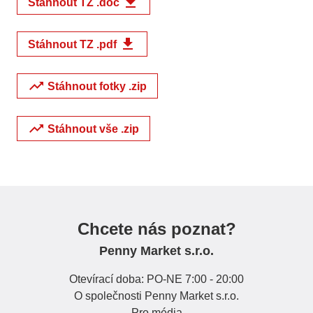
file_download
Stáhnout TZ .doc
file_download
Stáhnout TZ .pdf
trending_up
Stáhnout fotky .zip
trending_up
Stáhnout vše .zip
Chcete nás poznat?
Penny Market s.r.o.
Otevírací doba: PO-NE 7:00 - 20:00
O společnosti Penny Market s.r.o.
Pro média