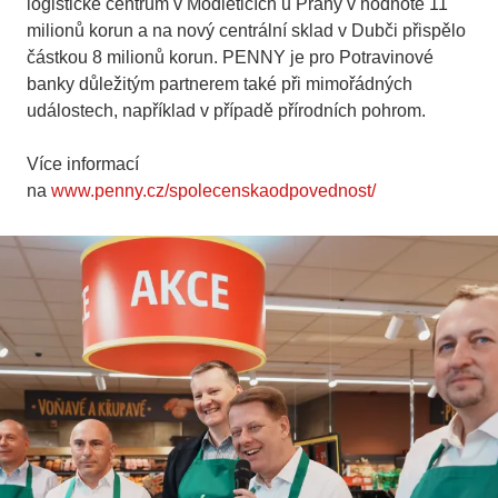
logistické centrum v Modleticích u Prahy v hodnotě 11
milionů korun a na nový centrální sklad v Dubči přispělo
částkou 8 milionů korun. PENNY je pro Potravinové
banky důležitým partnerem také při mimořádných
událostech, například v případě přírodních pohrom.
Více informací
na
www.penny.cz/spolecenskaodpovednost/