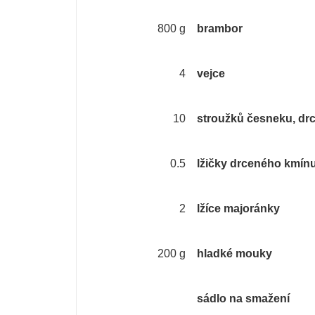
800 g
brambor
4
vejce
10
stroužků česneku, dr
0.5
lžičky drceného kmín
2
lžíce majoránky
200 g
hladké mouky
sádlo na smažení