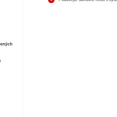
cených
u