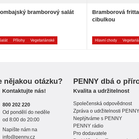
ombajský bramborový salát
Bramborová frittat
cibulkou
Salát
Přílohy
Vegetariánské
Hlavní chody
Vegetari
e nějakou otázku?
PENNY dbá o přír
Kontaktujte nás!
Kvalita a udržitelnost
Společenská odpovědnost
800 202 220
Zpráva o udržitelnosti PENN
Od pondělí do neděle
Neplýtváme s PENNY
od 8:00 do 20:00
PENNY rádio
Napište nám na
Pro dodavatele
info@penny.cz