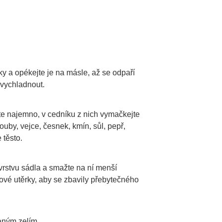
y a opékejte je na másle, až se odpaří
 vychladnout.
e najemno, v cedníku z nich vymačkejte
ouby, vejce, česnek, kmín, sůl, pepř,
 těsto.
 vrstvu sádla a smažte na ní menší
rové utěrky, aby se zbavily přebytečného
aným zelím.