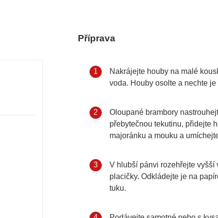
Příprava
Krok 1
1
Nakrájejte houby na malé kousk
voda. Houby osolte a nechte je
Krok 2
2
Oloupané brambory nastrouhejt
přebytečnou tekutinu, přidejte h
majoránku a mouku a umíchejte
Krok 3
3
V hlubší pánvi rozehřejte vyšší
placičky. Odkládejte je na papí
tuku.
Krok 4
4
Podávejte samotné nebo s kys