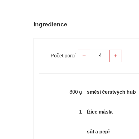
Ingredience
Počet porcí
.
remove
add
800 g
směsi čerstvých hub
1
lžíce másla
sůl a pepř