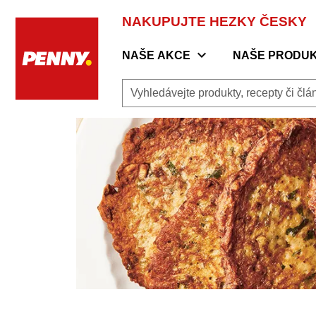
Zpět na úvodní stranu
/
Recepty
/
Bramboráky s ho
NAKUPUJTE HEZKY ČESKY
expand_more
NAŠE AKCE
NAŠE PRODU
Vyhledávejte produkty, recepty či článk