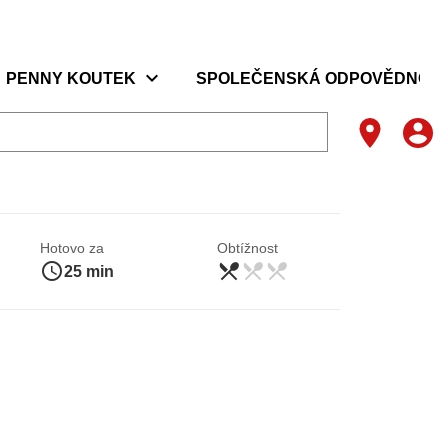
ráky
expand_more
PENNY KOUTEK
SPOLEČENSKÁ ODPOVĚDNOS
mi
Hotovo za
Obtížnost
access_time
restaurant_menu
restaurant_menu
restaurant_menu
jednoduché
25 min