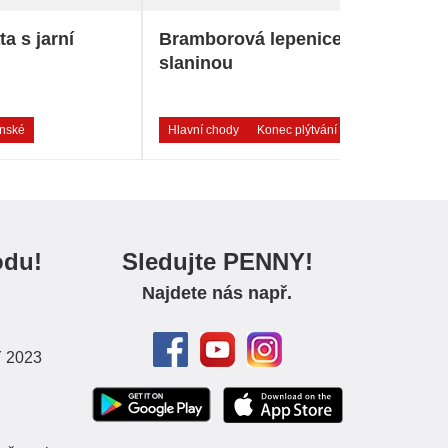
a s jarní
Bramborová lepenice se
slaninou
ánské
Hlavní chody
Konec plýtvání
odu!
Sledujte PENNY!
Najdete nás např.
Y 2023