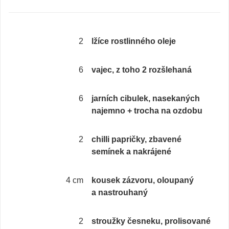
2
lžíce rostlinného oleje
6
vajec, z toho 2 rozšlehaná
6
jarních cibulek, nasekaných
najemno + trocha na ozdobu
2
chilli papričky, zbavené
semínek a nakrájené
4 cm
kousek zázvoru, oloupaný
a nastrouhaný
2
stroužky česneku, prolisované