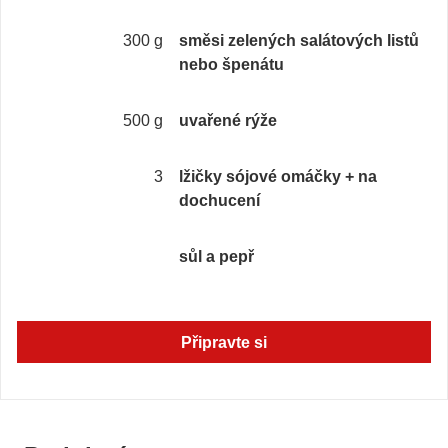
300 g
směsi zelených salátových listů
nebo špenátu
500 g
uvařené rýže
3
lžičky sójové omáčky + na
dochucení
sůl a pepř
Připravte si