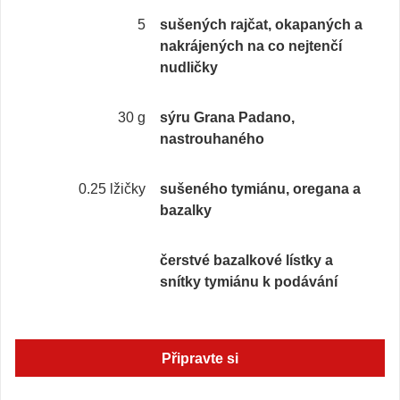
5
sušených rajčat, okapaných a
nakrájených na co nejtenčí
nudličky
30 g
sýru Grana Padano,
nastrouhaného
0.25 lžičky
sušeného tymiánu, oregana a
bazalky
čerstvé bazalkové lístky a
snítky tymiánu k podávání
Připravte si