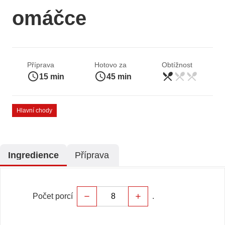
omáčce
Příprava
Hotovo za
Obtížnost
access_time
access_time
restaurant_menu
restaurant_menu
restaurant_menu
jednoduché
15 min
45 min
Hlavní chody
Ingredience
Příprava
Počet porcí
.
remove
add