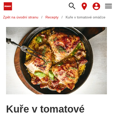
search
menu
Zpět na úvodní stranu
/
Recepty
/
Kuře v tomatové omáčce
Kuře v tomatové