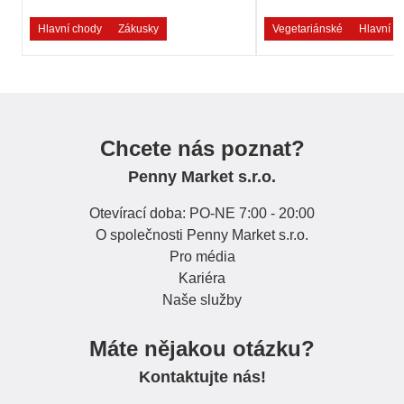
Hlavní chody
Zákusky
Vegetariánské
Hlavní c
Chcete nás poznat?
Penny Market s.r.o.
Otevírací doba: PO-NE 7:00 - 20:00
O společnosti Penny Market s.r.o.
Pro média
Kariéra
Naše služby
Máte nějakou otázku?
Kontaktujte nás!