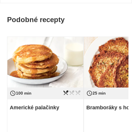
Podobné recepty
restaurant_menu
restaurant_menu
restaurant_menu
access_time
access_time
Obtížnost
jednoduché
Obtížnost
100 min
25 min
Americké palačinky
Bramboráky s ho