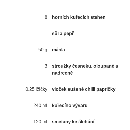
8
horních kuřecích stehen
sůl a pepř
50 g
másla
3
stroužky česneku, oloupané a
nadrcené
0.25 lžičky
vloček sušené chilli papričky
240 ml
kuřecího vývaru
120 ml
smetany ke šlehání